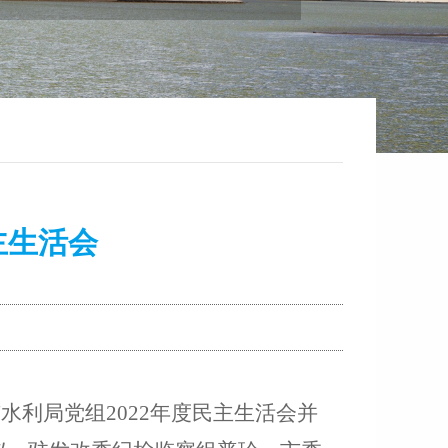
主生活会
市水利局党组
2022
年度
民主生活
会
并