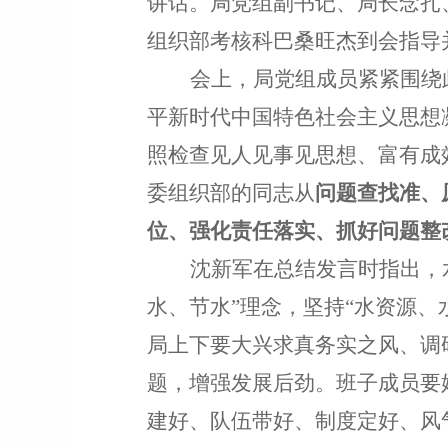
讲话
。局党组副书记、局长念扎
组织部考核科巴桑旺杰到会指导
会上，局党组成员
紧紧围绕
平新时代中国特色社会主义思想
照检查
见人见事见思想、富有成
委组织部的同志从
问题查找准、
位、强化责任落实、抓好问题整
沈新军在总结发言时指出，
水
、
节水
”
理念，坚持
“
水资源、
局上下要大兴求真务实之风、调
题，增强发展后劲。班子成员要
建好、队伍带好、制度定好、风