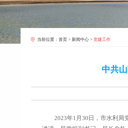
当前位置：
首页
>
新闻中心
>
党建工作
中共山
202
3
年
1
月
30
日
，市水利局