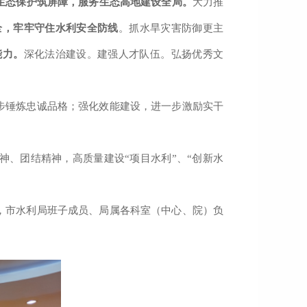
生态保护筑屏障，服务生态高地建设全局。
大力推
全，牢牢守住水利安全防线
。抓水旱灾害防御更主
能力。
深化法治建设。建强人才队伍。弘扬优秀文
步锤炼忠诚品格
；
强化效能建设，进一步激励实干
神、团结精神，高质量建设
“
项目水利
”
、
“
创新水
，市
水利局
班子成员、
局属各科室（中心、院）
负