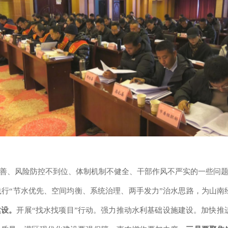
善
、
风险防控不到位
、
体制机制不健全
、
干部作风不严实
的
一些问
践行“节水优先、空间均衡、系统治理、两手发力”治水思路，为山南
建设。
开展
“找水找项目”行动。强力推动水利基础设施建设。
加快推