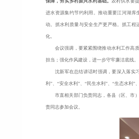
保障，夯实乡村振兴水利基础。
农村供水要
进水资源集约节约利用。
推动重要江河湖库
动。抓水利质量与安全生产更严格。抓工程
化。
会议强调，要
紧紧围绕推动水利工作高
担当
；
强化作风建设，进一步守牢廉洁底线。
沈新军在总结讲话时强调，要深入落实
利
”
、
“
安全水利
”
、
“
民生水利
”
、
“
生态水利
”
市直相关部门负责同志，
各县（区、市
责
同志
参加会议
。