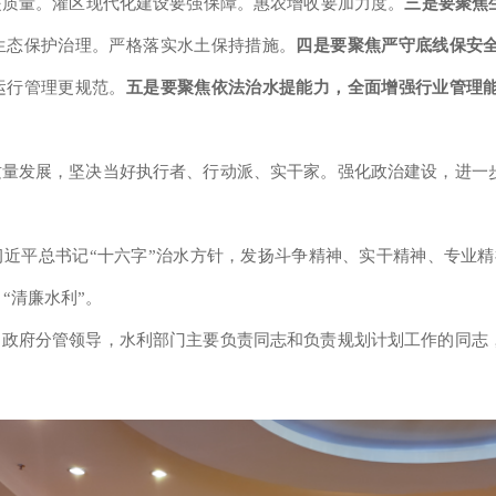
提质量
。灌区现代化建设
要强保障
。
惠农增收要加力度
。
三是要
聚焦
生态保护治理
。
严格落实水土保持措施。
四是要
聚焦严守底线保安
运行管理更规范。
五是要
聚焦依法治水提能力，全面增强行业管理
质量发展，坚决当好执行者、行动派、实干家。强化政治建设，进一
习近平总书记
“
十六字
”
治水方针，发扬斗争精神、实干精神、专业精
、
“
清廉水利
”
。
）政府分管领导，
水利部门
主要负责同志
和负责规划计划工作的同志