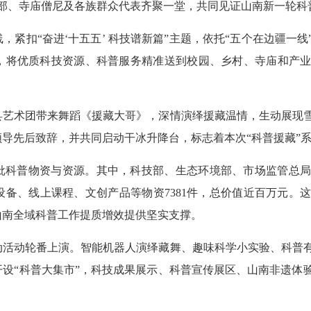
干部、寺庙僧尼及各族群众代表齐聚一堂，共同见证山南新一轮科
，紧扣“奋进‘十五五’ 科技谱新篇”主题，依托“五个在边疆一
，将优质科技资源、科普服务精准送到校园、乡村、寺庙和产
县艺术团带来舞蹈《援藏大哥》，深情演绎援藏温情，生动展现
导先后致辞，并共同启动干冰升降台，标志着本次“科普援藏”
批科普物资与资源。其中，科技部、生态环境部、市场监管总
备、线上课程、文创产品等物资7381件，总价值近百万元。
山南全域科普工作提质增效提供坚实支撑。
动活动轮番上演。智能机器人演绎藏舞、趣味科学小实验、科普
设“科普大集市”，科技成果展示、科普宣传展区、山南非遗体