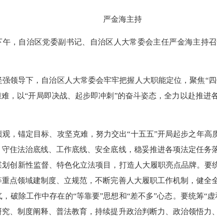
严金海主持
日下午，自治区党委副书记、自治区人大常委会主任严金海主持
强领导下，自治区人大常委会牢牢把握人大职能定位，聚焦“四件
担难，以“开局即决战、起步即冲刺”的奋斗姿态，全力以赴推进
观，锚定目标、攻坚克难，努力交出“十五五”开局起步之年高质
，守住法治底线、工作底线、安全底线，稳妥推进各项法定任务
划创新性监督、特色化立法项目，打造人大履职亮点品牌。要统
等重点领域建制度、立规范，不断完善人大履职工作机制，健全
，破除工作中存在的“等靠要”思想和“差不多”心态。要统筹“
研究、制度阐释、普法教育，持续提升政治判断力、政治领悟力