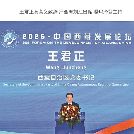
王君正莫高义致辞 严金海刘江出席 嘎玛泽登主持