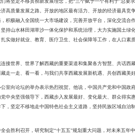
们将坚定不移贯彻新发展理念，把“三个赋予一个有利于”总要
经济高质量发展之路。开放的地区最有活力、开放的经济最具竞
遇，积极融入全国统一大市场建设，完善开放平台，深化交流合
，坚持山水林田湖草沙一体化保护和系统治理，大力实施国土绿
，扎实做好就业、教育、医疗卫生、社会保障等工作，在人口素
藏连接世界、世界了解西藏的重要渠道和集聚各方智慧、共话西
西藏走一走、看一看，与我们共享西藏发展新机遇、共创西藏美
办公室向论坛的举办表示热烈祝贺。他说，中国共产党和中国政
的党中央坚强领导下，西藏步入发展最好、变化最大、群众得实
导下，坚定不移地走中国特色社会主义道路，坚持民族区域自治
全会胜利召开，研究制定“十五五”规划重大问题，对未来五年