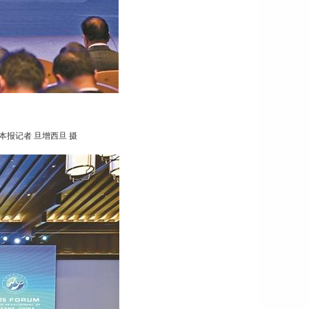
本报记者 旦增西旦 摄