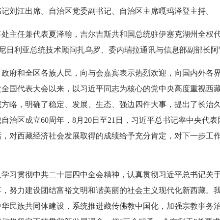
书记刘江出席。自治区党委副书记、自治区主席嘎玛泽登主持。
事处主任兼代表夏泽翰，吉尔吉斯共和国总统驻伊塞克湖州全权
、尼日利亚总统技术顾问扎乌罗、委内瑞拉通讯与信息部副部长
、政府和全区各族人民，向与会嘉宾表示热烈欢迎，向国内外各
次全国代表大会以来，以习近平同志为核心的党中央高度重视西
藏方略，明确了稳定、发展、生态、强边四件大事，提出了长治
藏自治区成立60周年，8月20日至21日，习近平总书记率中央代
话，对西藏经济社会发展取得的成绩给予充分肯定，对下一步工
入学习贯彻中共二十届四中全会精神，认真贯彻习近平总书记关
事，努力建设团结富裕文明和谐美丽的社会主义现代化新西藏。
中华民族共同体建设，系统推进藏传佛教中国化，加强宗教事务