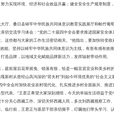
，努力实现环境、经济和社会效益共赢；健全安全生产规章制度
批大厅、桑日县铸牢中华民族共同体意识教育实践展厅和帕竹葡
众亲切交流学习体会：“党的二十届四中全会要求推进国家安全体
质。这些都与大家的工作生活密切相关。”他指出，要加快转变政
务效能。坚持以铸牢中华民族共同体意识为主线，有形有感有效
、打造品牌，以地域文化赋能品牌新活力，发挥辐射带动作用。
洁，庭前屋后花草摇曳、错落有致，恰是一幅宜居宜业和美乡村
嘎新村从曾经山高沟深的“背夫村”到如今环境优美的“社会主义
届四中全会对加快农业农村现代化、扎实推进乡村全面振兴、推进
典型代表。”王君正希望大家深刻感悟，今天的幸福生活得益于党
记十分关心西藏工作、深切关怀西藏人民，多次到西藏视察工作
来。临行前，王君正与基层干部亲切握手，叮嘱他们带头学习、