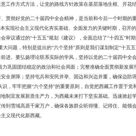
注意工作方式方法，让党的路线方针政策在基层落地生根、开花
好、贯彻好党的二十届四中全会精神，是当前和今后一个时期的
基本实现社会主义现代化夯实基础、全面发力的关键时期，召开
会审议通过的“十五五”规划《建议》，全面总结了“十四五”时
重大问题，特别是提出的“六个坚持”原则是我们谋划制定“十五
向前进。要弘扬理论联系实际的学风，坚持以党的二十届四中全会
，着力巩固团结稳定的政治和社会局面；完整准确全面贯彻新发展
态安全屏障；坚持屯兵和安民并举、固边和兴边并重，确保边防巩
性认识，牢牢把握“六个坚持”的重要原则，自觉把西藏工作置于
因地制宜发展新质生产力，为西藏未来打下坚实基础。迅速掀起
宣传到雪域高原千家万户，确保各族群众听得懂、记得住、能领
会主义现代化新西藏。
。