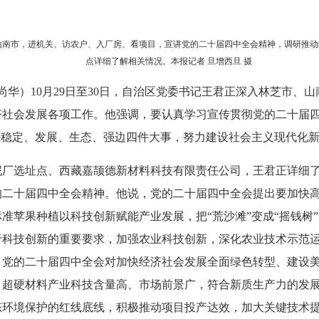
市、山南市，进机关、访农户、入厂房、看项目，宣讲党的二十届四中全会精神，调研推
点详细了解相关情况。本报记者 旦增西旦 摄
 张尚华）10月29日至30日，自治区党委书记王君正深入林芝市
济社会发展各项工作。他强调，要认真学习宣传贯彻党的二十届
好稳定、发展、生态、强边四件大事，努力建设社会主义现代化
泥厂选址点、西藏嘉颉德新材料科技有限责任公司，王君正详细
的二十届四中全会精神。他说，党的二十届四中全会提出要加快
准苹果种植以科技创新赋能产业发展，把“荒沙滩”变成“摇钱树
于科技创新的重要要求，加强农业科技创新，深化农业技术示范
。党的二十届四中全会对加快经济社会发展全面绿色转型、建设
。超硬材料产业科技含量高、市场前景广，符合新质生产力的发
态环境保护的红线底线，积极推动项目投产达效，加大关键技术